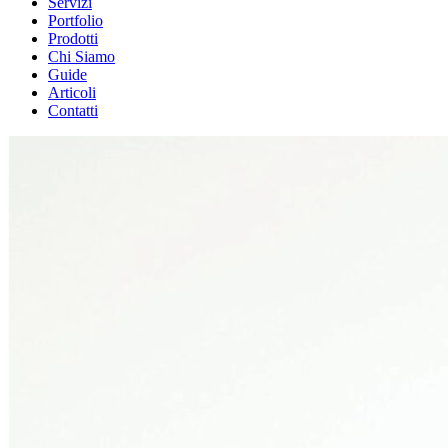
Servizi
Portfolio
Prodotti
Chi Siamo
Guide
Articoli
Contatti