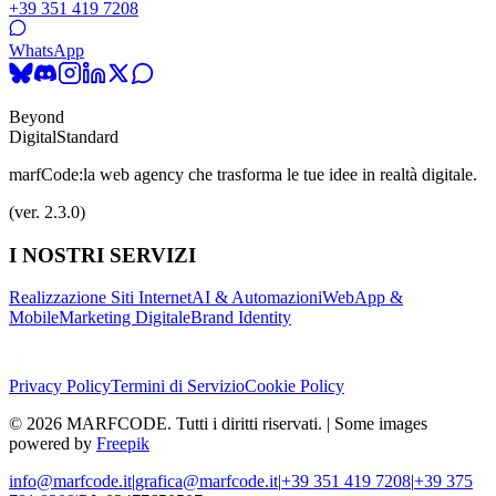
+39 351 419 7208
WhatsApp
Beyond
Digital
Standard
marfCode:
la web agency che trasforma le tue idee in realtà digitale.
(ver. 2.3.0)
I NOSTRI SERVIZI
Realizzazione Siti Internet
AI & Automazioni
WebApp &
Mobile
Marketing Digitale
Brand Identity
Privacy Policy
Termini di Servizio
Cookie Policy
© 2026 MARFCODE. Tutti i diritti riservati. | Some images
powered by
Freepik
info@marfcode.it
|
grafica@marfcode.it
|
+39 351 419 7208
|
+39 375