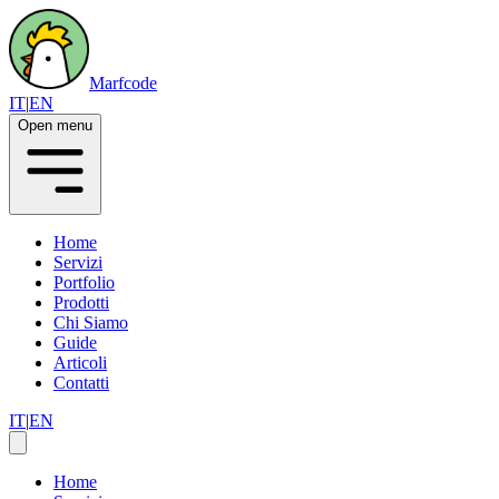
Marfcode
IT
|
EN
Open menu
Home
Servizi
Portfolio
Prodotti
Chi Siamo
Guide
Articoli
Contatti
IT
|
EN
Home