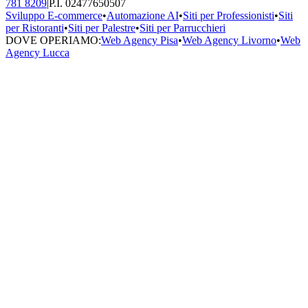
781 8209
|
P.I. 02477650507
Sviluppo E-commerce
•
Automazione AI
•
Siti per Professionisti
•
Siti
per Ristoranti
•
Siti per Palestre
•
Siti per Parrucchieri
DOVE OPERIAMO:
Web Agency Pisa
•
Web Agency Livorno
•
Web
Agency Lucca