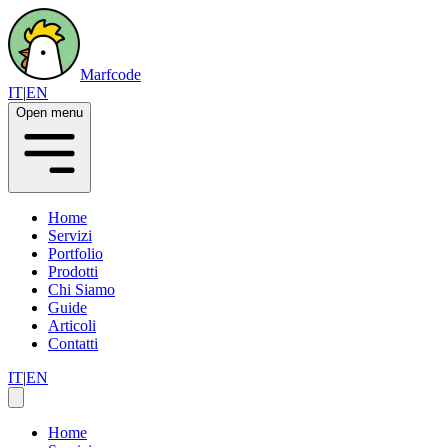
Marfcode
IT
|
EN
Open menu
Home
Servizi
Portfolio
Prodotti
Chi Siamo
Guide
Articoli
Contatti
IT
|
EN
Home