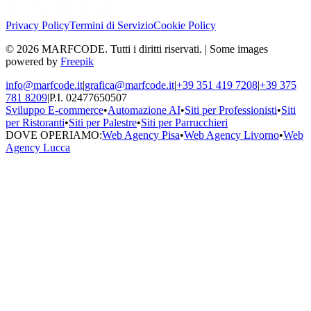
Privacy Policy
Termini di Servizio
Cookie Policy
© 2026 MARFCODE. Tutti i diritti riservati. | Some images
powered by
Freepik
info@marfcode.it
|
grafica@marfcode.it
|
+39 351 419 7208
|
+39 375
781 8209
|
P.I. 02477650507
Sviluppo E-commerce
•
Automazione AI
•
Siti per Professionisti
•
Siti
per Ristoranti
•
Siti per Palestre
•
Siti per Parrucchieri
DOVE OPERIAMO:
Web Agency Pisa
•
Web Agency Livorno
•
Web
Agency Lucca