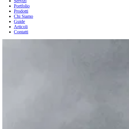
Servizi
Portfolio
Prodotti
Chi Siamo
Guide
Articoli
Contatti