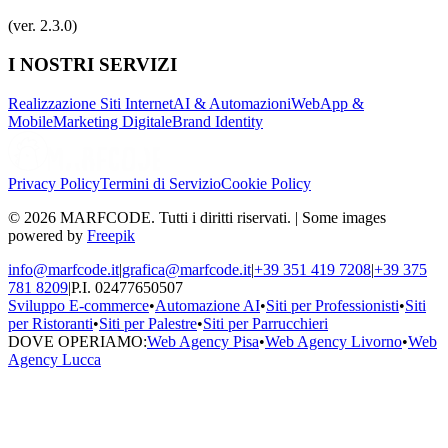
(ver. 2.3.0)
I NOSTRI SERVIZI
Realizzazione Siti Internet
AI & Automazioni
WebApp &
Mobile
Marketing Digitale
Brand Identity
Privacy Policy
Termini di Servizio
Cookie Policy
© 2026 MARFCODE. Tutti i diritti riservati. | Some images
powered by
Freepik
info@marfcode.it
|
grafica@marfcode.it
|
+39 351 419 7208
|
+39 375
781 8209
|
P.I. 02477650507
Sviluppo E-commerce
•
Automazione AI
•
Siti per Professionisti
•
Siti
per Ristoranti
•
Siti per Palestre
•
Siti per Parrucchieri
DOVE OPERIAMO:
Web Agency Pisa
•
Web Agency Livorno
•
Web
Agency Lucca