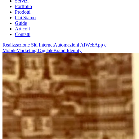
Servizi
Portfolio
Prodotti
Chi Siamo
Guide
Articoli
Contatti
Realizzazione Siti Internet
Automazioni AI
WebApp e
Mobile
Marketing Digitale
Brand Identity