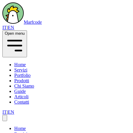
Marfcode
IT
|
EN
Open menu
Home
Servizi
Portfolio
Prodotti
Chi Siamo
Guide
Articoli
Contatti
IT
|
EN
Home