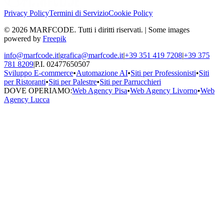
Privacy Policy
Termini di Servizio
Cookie Policy
© 2026 MARFCODE. Tutti i diritti riservati. | Some images
powered by
Freepik
info@marfcode.it
|
grafica@marfcode.it
|
+39 351 419 7208
|
+39 375
781 8209
|
P.I. 02477650507
Sviluppo E-commerce
•
Automazione AI
•
Siti per Professionisti
•
Siti
per Ristoranti
•
Siti per Palestre
•
Siti per Parrucchieri
DOVE OPERIAMO:
Web Agency Pisa
•
Web Agency Livorno
•
Web
Agency Lucca