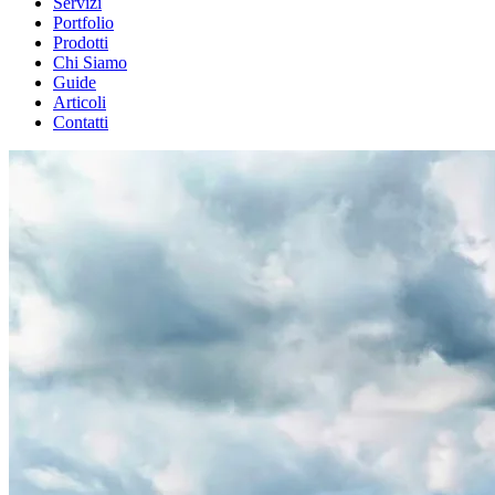
Servizi
Portfolio
Prodotti
Chi Siamo
Guide
Articoli
Contatti