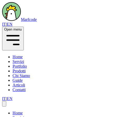
Marfcode
IT
|
EN
Open menu
Home
Servizi
Portfolio
Prodotti
Chi Siamo
Guide
Articoli
Contatti
IT
|
EN
Home