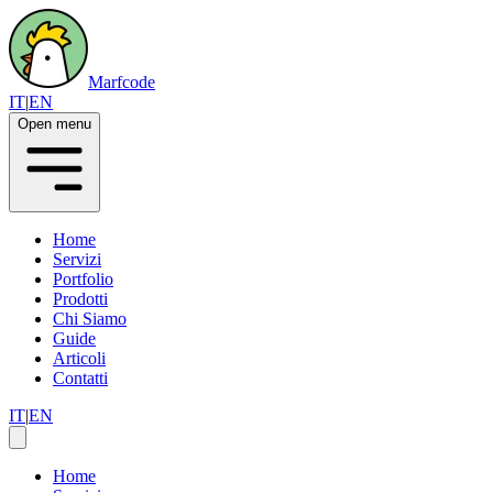
Marfcode
IT
|
EN
Open menu
Home
Servizi
Portfolio
Prodotti
Chi Siamo
Guide
Articoli
Contatti
IT
|
EN
Home