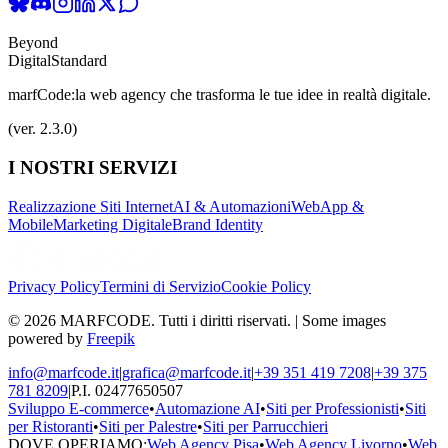
Beyond
Digital
Standard
marfCode:
la web agency che trasforma le tue idee in realtà digitale.
(ver. 2.3.0)
I NOSTRI SERVIZI
Realizzazione Siti Internet
AI & Automazioni
WebApp &
Mobile
Marketing Digitale
Brand Identity
Privacy Policy
Termini di Servizio
Cookie Policy
© 2026 MARFCODE. Tutti i diritti riservati. | Some images
powered by
Freepik
info@marfcode.it
|
grafica@marfcode.it
|
+39 351 419 7208
|
+39 375
781 8209
|
P.I. 02477650507
Sviluppo E-commerce
•
Automazione AI
•
Siti per Professionisti
•
Siti
per Ristoranti
•
Siti per Palestre
•
Siti per Parrucchieri
DOVE OPERIAMO:
Web Agency Pisa
•
Web Agency Livorno
•
Web