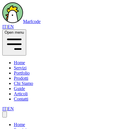
Marfcode
IT
|
EN
Open menu
Home
Servizi
Portfolio
Prodotti
Chi Siamo
Guide
Articoli
Contatti
IT
|
EN
Home