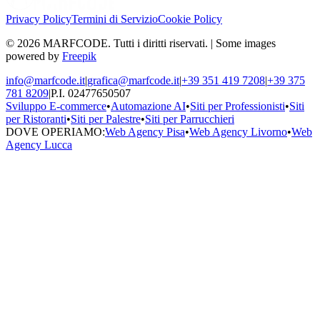
Privacy Policy
Termini di Servizio
Cookie Policy
© 2026 MARFCODE. Tutti i diritti riservati. | Some images
powered by
Freepik
info@marfcode.it
|
grafica@marfcode.it
|
+39 351 419 7208
|
+39 375
781 8209
|
P.I. 02477650507
Sviluppo E-commerce
•
Automazione AI
•
Siti per Professionisti
•
Siti
per Ristoranti
•
Siti per Palestre
•
Siti per Parrucchieri
DOVE OPERIAMO:
Web Agency Pisa
•
Web Agency Livorno
•
Web
Agency Lucca