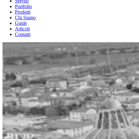
Servizi
Portfolio
Prodotti
Chi Siamo
Guide
Articoli
Contatti