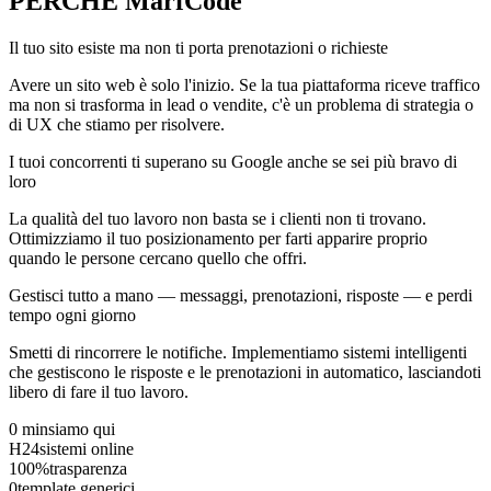
PERCHÉ
MarfCode
Il tuo sito esiste ma non ti porta prenotazioni o richieste
Avere un sito web è solo l'inizio. Se la tua piattaforma riceve traffico
ma non si trasforma in lead o vendite, c'è un problema di strategia o
di UX che stiamo per risolvere.
I tuoi concorrenti ti superano su Google anche se sei più bravo di
loro
La qualità del tuo lavoro non basta se i clienti non ti trovano.
Ottimizziamo il tuo posizionamento per farti apparire proprio
quando le persone cercano quello che offri.
Gestisci tutto a mano — messaggi, prenotazioni, risposte — e perdi
tempo ogni giorno
Smetti di rincorrere le notifiche. Implementiamo sistemi intelligenti
che gestiscono le risposte e le prenotazioni in automatico, lasciandoti
libero di fare il tuo lavoro.
0 min
siamo qui
H24
sistemi online
100%
trasparenza
0
template generici