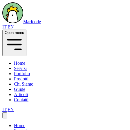
Marfcode
IT
|
EN
Open menu
Home
Servizi
Portfolio
Prodotti
Chi Siamo
Guide
Articoli
Contatti
IT
|
EN
Home