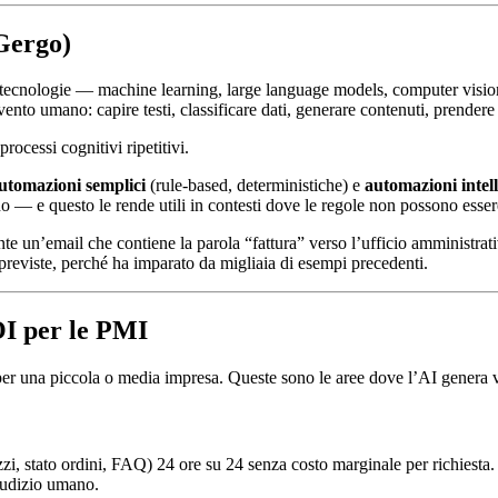
 Gergo)
 di tecnologie — machine learning, large language models, computer visi
ento umano: capire testi, classificare dati, generare contenuti, prendere d
ocessi cognitivi ripetitivi.
utomazioni semplici
(rule-based, deterministiche) e
automazioni intell
 — e questo le rende utili in contesti dove le regole non possono esse
e un’email che contiene la parola “fattura” verso l’ufficio amministrativ
 previste, perché ha imparato da migliaia di esempi precedenti.
OI per le PMI
 per una piccola o media impresa. Queste sono le aree dove l’AI genera 
ezzi, stato ordini, FAQ) 24 ore su 24 senza costo marginale per richiesta. 
iudizio umano.