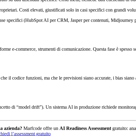
oprietari. Costi elevati, giustificati solo in casi specifici con grandi volu
e case specifici (HubSpot AI per CRM, Jasper per contenuti, Midjourney 
rme e-commerce, strumenti di comunicazione. Questa fase è spesso sottov
e che il codice funzioni, ma che le previsioni siano accurate, i bias siano 
ncetto di “model drift”). Un sistema AI in produzione richiede monitor
ua azienda?
Marfcode offre un
AI Readiness Assessment
gratuito: ana
hiedi l’assessment gratuito