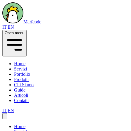
Marfcode
IT
|
EN
Open menu
Home
Servizi
Portfolio
Prodotti
Chi Siamo
Guide
Articoli
Contatti
IT
|
EN
Home