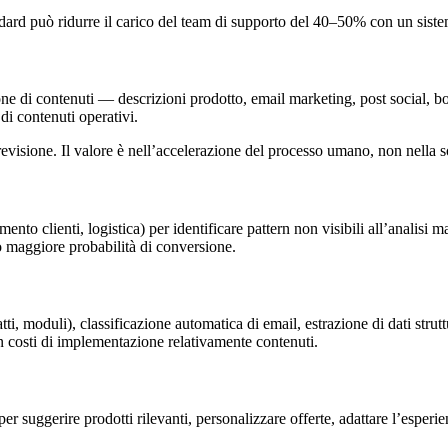
ard può ridurre il carico del team di supporto del 40–50% con un sist
ne di contenuti — descrizioni prodotto, email marketing, post social, bo
i contenuti operativi.
evisione. Il valore è nell’accelerazione del processo umano, non nella so
nto clienti, logistica) per identificare pattern non visibili all’analisi 
no maggiore probabilità di conversione.
ti, moduli), classificazione automatica di email, estrazione di dati strut
 costi di implementazione relativamente contenuti.
r suggerire prodotti rilevanti, personalizzare offerte, adattare l’esper