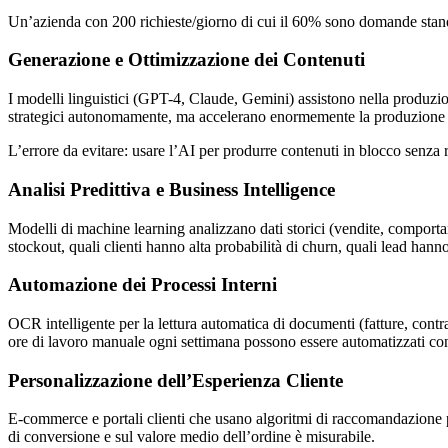
Un’azienda con 200 richieste/giorno di cui il 60% sono domande stand
Generazione e Ottimizzazione dei Contenuti
I modelli linguistici (GPT-4, Claude, Gemini) assistono nella produzio
strategici autonomamente, ma accelerano enormemente la produzione d
L’errore da evitare: usare l’AI per produrre contenuti in blocco senza r
Analisi Predittiva e Business Intelligence
Modelli di machine learning analizzano dati storici (vendite, comportame
stockout, quali clienti hanno alta probabilità di churn, quali lead han
Automazione dei Processi Interni
OCR intelligente per la lettura automatica di documenti (fatture, contrat
ore di lavoro manuale ogni settimana possono essere automatizzati con
Personalizzazione dell’Esperienza Cliente
E-commerce e portali clienti che usano algoritmi di raccomandazione pe
di conversione e sul valore medio dell’ordine è misurabile.