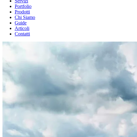
Servizi
Portfolio
Prodotti
Chi Siamo
Guide
Articoli
Contatti