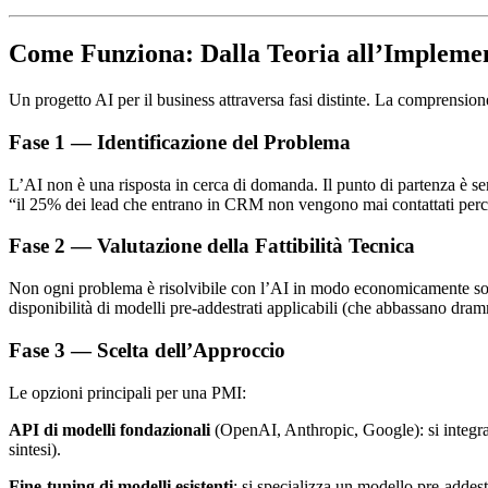
Come Funziona: Dalla Teoria all’Impleme
Un progetto AI per il business attraversa fasi distinte. La comprension
Fase 1 — Identificazione del Problema
L’AI non è una risposta in cerca di domanda. Il punto di partenza è se
“il 25% dei lead che entrano in CRM non vengono mai contattati perché
Fase 2 — Valutazione della Fattibilità Tecnica
Non ogni problema è risolvibile con l’AI in modo economicamente sosten
disponibilità di modelli pre-addestrati applicabili (che abbassano dram
Fase 3 — Scelta dell’Approccio
Le opzioni principali per una PMI:
API di modelli fondazionali
(OpenAI, Anthropic, Google): si integra 
sintesi).
Fine-tuning di modelli esistenti
: si specializza un modello pre-addestr