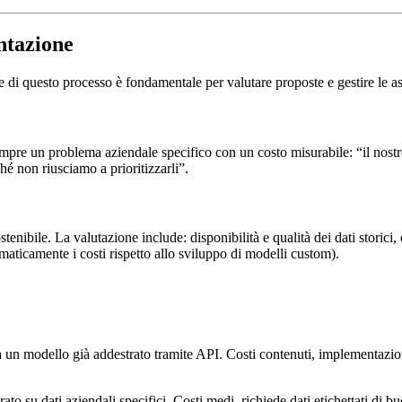
ntazione
e di questo processo è fondamentale per valutare proposte e gestire le as
mpre un problema aziendale specifico con un costo misurabile: “il nostr
 non riusciamo a prioritizzarli”.
ibile. La valutazione include: disponibilità e qualità dei dati storici, 
maticamente i costi rispetto allo sviluppo di modelli custom).
un modello già addestrato tramite API. Costi contenuti, implementazione 
ato su dati aziendali specifici. Costi medi, richiede dati etichettati di bu