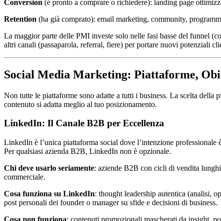
Conversion
(è pronto a comprare o richiedere): landing page ottimizz
Retention
(ha già comprato): email marketing, community, programmi 
La maggior parte delle PMI investe solo nelle fasi basse del funnel (co
altri canali (passaparola, referral, fiere) per portare nuovi potenziali cli
Social Media Marketing: Piattaforme, Obiet
Non tutte le piattaforme sono adatte a tutti i business. La scelta della
contenuto si adatta meglio al tuo posizionamento.
LinkedIn: Il Canale B2B per Eccellenza
LinkedIn è l’unica piattaforma social dove l’intenzione professionale è 
Per qualsiasi azienda B2B, LinkedIn non è opzionale.
Chi deve usarlo seriamente
: aziende B2B con cicli di vendita lunghi
commerciale.
Cosa funziona su LinkedIn
: thought leadership autentica (analisi,
post personali dei founder o manager su sfide e decisioni di business.
Cosa non funziona
: contenuti promozionali mascherati da insight, po