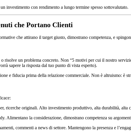
è un investimento con rendimento a lungo termine spesso sottovalutato.
uti che Portano Clienti
formative che attirano il target giusto, dimostrano competenza, e sping
 risolve un problema concreto. Non “5 motivi per cui il nostro servizio 
orrà sapere la risposta dal tuo punto di vista esperto).
one e fiducia prima della relazione commerciale. Non è altruismo: è str
ficace:
r, ricerche originali. Alto investimento produttivo, alta durabilità, alta
 study. Alimentano la considerazione, dimostrano competenza su argomenti
ornamenti, commenti a news di settore. Mantengono la presenza e l’engag