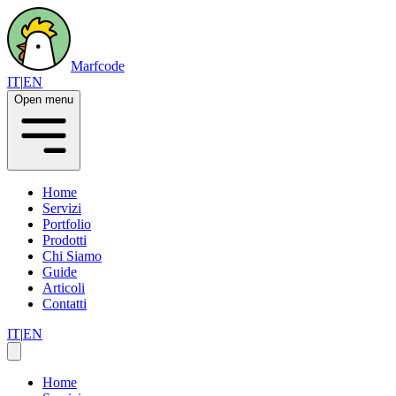
Marfcode
IT
|
EN
Open menu
Home
Servizi
Portfolio
Prodotti
Chi Siamo
Guide
Articoli
Contatti
IT
|
EN
Home