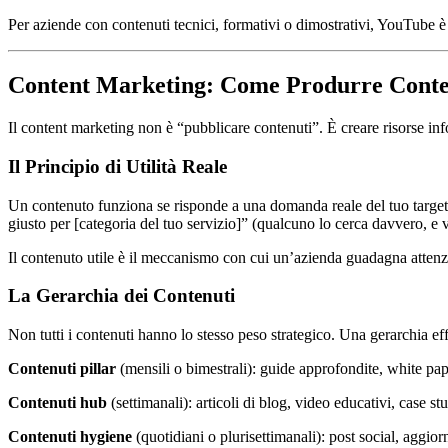
Per aziende con contenuti tecnici, formativi o dimostrativi, YouTube 
Content Marketing: Come Produrre Conten
Il content marketing non è “pubblicare contenuti”. È creare risorse in
Il Principio di Utilità Reale
Un contenuto funziona se risponde a una domanda reale del tuo target o
giusto per [categoria del tuo servizio]” (qualcuno lo cerca davvero, e v
Il contenuto utile è il meccanismo con cui un’azienda guadagna attenzi
La Gerarchia dei Contenuti
Non tutti i contenuti hanno lo stesso peso strategico. Una gerarchia ef
Contenuti pillar
(mensili o bimestrali): guide approfondite, white pape
Contenuti hub
(settimanali): articoli di blog, video educativi, case
Contenuti hygiene
(quotidiani o plurisettimanali): post social, aggi