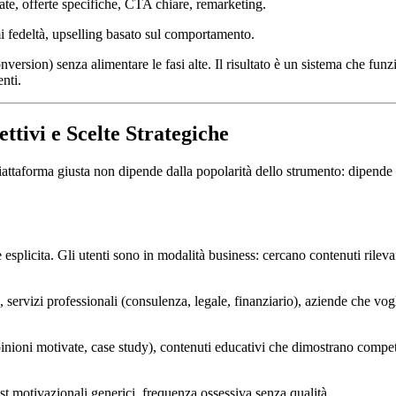
ate, offerte specifiche, CTA chiare, remarketing.
fedeltà, upselling basato sul comportamento.
nversion) senza alimentare le fasi alte. Il risultato è un sistema che f
enti.
tivi e Scelte Strategiche
 piattaforma giusta non dipende dalla popolarità dello strumento: dipende 
esplicita. Gli utenti sono in modalità business: cercano contenuti rilevan
, servizi professionali (consulenza, legale, finanziario), aziende che v
 opinioni motivate, case study), contenuti educativi che dimostrano comp
st motivazionali generici, frequenza ossessiva senza qualità.