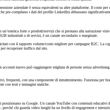
dimensione aziendale è senza equivalenti su altre piattaforme. Il costo per 
che pre-compilano i dati del profilo LinkedIn) abbassano significativamen
 un’estetica forte o prodotti/servizi che si prestano alla narrazione vi
 B2B industriali o di servizi, è un canale secondario o marginale.
itari con il rapporto volume/costo migliore per campagne B2C. La capac
per recuperare traffico dal sito.
un account nuovo può raggiungere migliaia di persone senza advertising. L
nativi, frequenti, con una componente di intrattenimento. Funziona per b
e con testi e immagini statiche.
i posizionano su Google. Un canale YouTube con contenuti educativi di 
a — perché chi guarda video lunghi ha un livello di engagement e intenzi