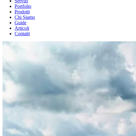
Servizi
Portfolio
Prodotti
Chi Siamo
Guide
Articoli
Contatti