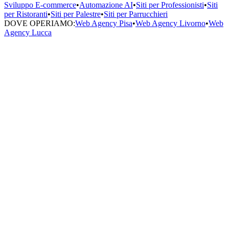
Sviluppo E-commerce
•
Automazione AI
•
Siti per Professionisti
•
Siti
per Ristoranti
•
Siti per Palestre
•
Siti per Parrucchieri
DOVE OPERIAMO:
Web Agency Pisa
•
Web Agency Livorno
•
Web
Agency Lucca