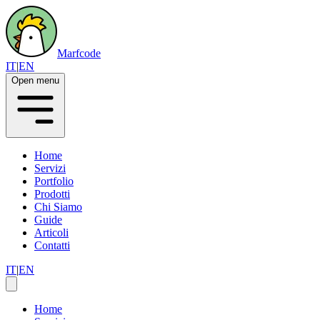
Marfcode
IT
|
EN
Open menu
Home
Servizi
Portfolio
Prodotti
Chi Siamo
Guide
Articoli
Contatti
IT
|
EN
Home