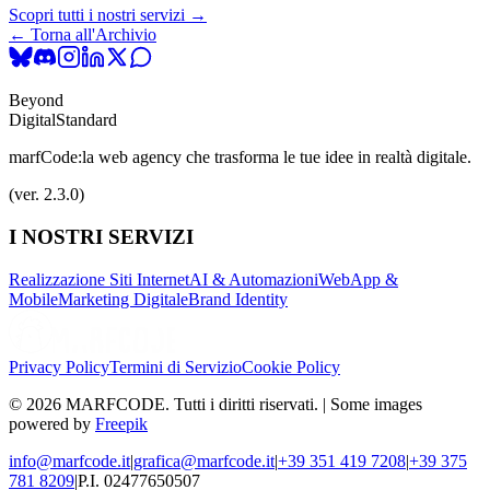
Scopri tutti i nostri servizi →
← Torna all'Archivio
Beyond
Digital
Standard
marfCode:
la web agency che trasforma le tue idee in realtà digitale.
(ver. 2.3.0)
I NOSTRI SERVIZI
Realizzazione Siti Internet
AI & Automazioni
WebApp &
Mobile
Marketing Digitale
Brand Identity
Privacy Policy
Termini di Servizio
Cookie Policy
© 2026 MARFCODE. Tutti i diritti riservati. | Some images
powered by
Freepik
info@marfcode.it
|
grafica@marfcode.it
|
+39 351 419 7208
|
+39 375
781 8209
|
P.I. 02477650507