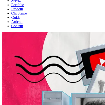
Servizi
Portfolio
Prodotti
Chi Siamo
Guide
Articoli
Contatti