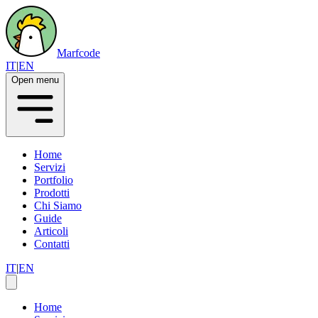
Marfcode
IT
|
EN
Open menu
Home
Servizi
Portfolio
Prodotti
Chi Siamo
Guide
Articoli
Contatti
IT
|
EN
Home