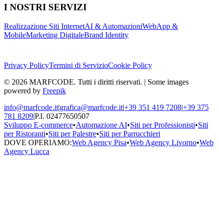
I NOSTRI SERVIZI
Realizzazione Siti Internet
AI & Automazioni
WebApp &
Mobile
Marketing Digitale
Brand Identity
Privacy Policy
Termini di Servizio
Cookie Policy
© 2026 MARFCODE. Tutti i diritti riservati. | Some images
powered by
Freepik
info@marfcode.it
|
grafica@marfcode.it
|
+39 351 419 7208
|
+39 375
781 8209
|
P.I. 02477650507
Sviluppo E-commerce
•
Automazione AI
•
Siti per Professionisti
•
Siti
per Ristoranti
•
Siti per Palestre
•
Siti per Parrucchieri
DOVE OPERIAMO:
Web Agency Pisa
•
Web Agency Livorno
•
Web
Agency Lucca