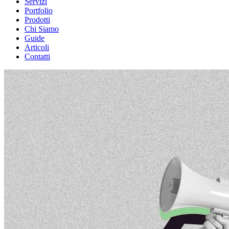
Servizi
Portfolio
Prodotti
Chi Siamo
Guide
Articoli
Contatti