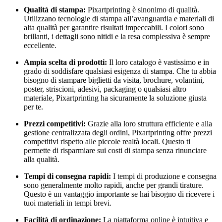
Qualità di stampa:
Pixartprinting è sinonimo di qualità.
Utilizzano tecnologie di stampa all’avanguardia e materiali di
alta qualità per garantire risultati impeccabili. I colori sono
brillanti, i dettagli sono nitidi e la resa complessiva è sempre
eccellente.
Ampia scelta di prodotti:
Il loro catalogo è vastissimo e in
grado di soddisfare qualsiasi esigenza di stampa. Che tu abbia
bisogno di stampare biglietti da visita, brochure, volantini,
poster, striscioni, adesivi, packaging o qualsiasi altro
materiale, Pixartprinting ha sicuramente la soluzione giusta
per te.
Prezzi competitivi:
Grazie alla loro struttura efficiente e alla
gestione centralizzata degli ordini, Pixartprinting offre prezzi
competitivi rispetto alle piccole realtà locali. Questo ti
permette di risparmiare sui costi di stampa senza rinunciare
alla qualità.
Tempi di consegna rapidi:
I tempi di produzione e consegna
sono generalmente molto rapidi, anche per grandi tirature.
Questo è un vantaggio importante se hai bisogno di ricevere i
tuoi materiali in tempi brevi.
Facilità di ordinazione:
La piattaforma online è intuitiva e