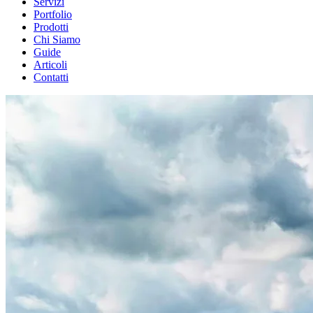
Servizi
Portfolio
Prodotti
Chi Siamo
Guide
Articoli
Contatti