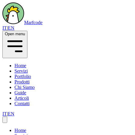
Marfcode
IT
|
EN
Open menu
Home
Servizi
Portfolio
Prodotti
Chi Siamo
Guide
Articoli
Contatti
IT
|
EN
Home