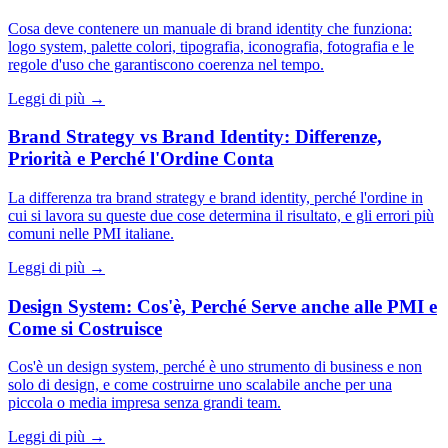
Cosa deve contenere un manuale di brand identity che funziona:
logo system, palette colori, tipografia, iconografia, fotografia e le
regole d'uso che garantiscono coerenza nel tempo.
Leggi di più →
Brand Strategy vs Brand Identity: Differenze,
Priorità e Perché l'Ordine Conta
La differenza tra brand strategy e brand identity, perché l'ordine in
cui si lavora su queste due cose determina il risultato, e gli errori più
comuni nelle PMI italiane.
Leggi di più →
Design System: Cos'è, Perché Serve anche alle PMI e
Come si Costruisce
Cos'è un design system, perché è uno strumento di business e non
solo di design, e come costruirne uno scalabile anche per una
piccola o media impresa senza grandi team.
Leggi di più →