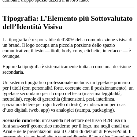
Tipografia: L’Elemento più Sottovalutato
dell’Identità Visiva
La tipografia è responsabile dell’80% della comunicazione visiva di
un brand. Il logo occupa una piccola porzione dello spazio
comunicativo; il testo — titoli, body copy, etichette, interfacce — è
ovunque.
Eppure la tipografia è sistematicamente trattata come una decisione
secondaria.
Un sistema tipografico professionale include: un typeface primario
per i titoli (con personalità forte, coerente con il posizionamento), un
typeface secondario per il corpo del testo (massima leggibilità,
neutralità), regole di gerarchia (dimensioni, pesi, interlinea,
spaziatura lettere per ogni livello di testo), e indicazioni per i casi
d’uso digitali (web, app) vs analogici (stampa, packaging).
Scenario concreto
: un’azienda nel settore del lusso B2B usa un
font sans-serif geometrico moderno per il logo, ma negli email usa
Arial e nelle presentazioni usa il Calibri di default di PowerPoint. Il
messaggio visivo implicito è contraddittorio: il logo dice “premium e