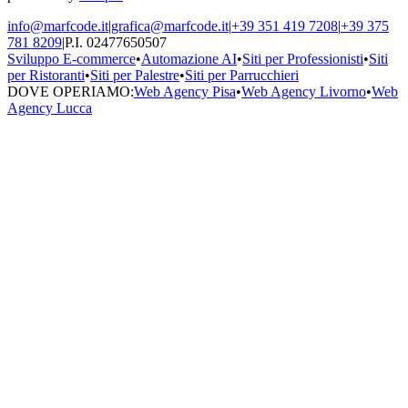
info@marfcode.it
|
grafica@marfcode.it
|
+39 351 419 7208
|
+39 375
781 8209
|
P.I. 02477650507
Sviluppo E-commerce
•
Automazione AI
•
Siti per Professionisti
•
Siti
per Ristoranti
•
Siti per Palestre
•
Siti per Parrucchieri
DOVE OPERIAMO:
Web Agency Pisa
•
Web Agency Livorno
•
Web
Agency Lucca