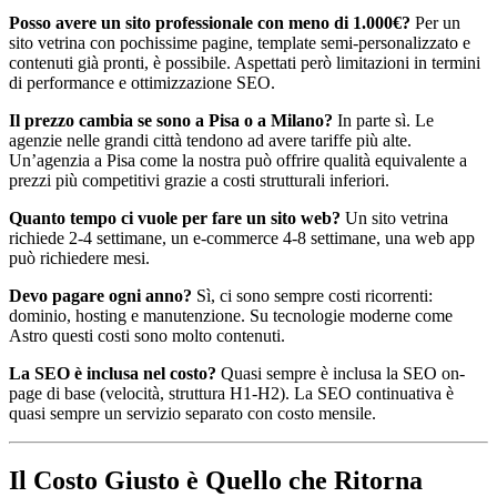
Posso avere un sito professionale con meno di 1.000€?
Per un
sito vetrina con pochissime pagine, template semi-personalizzato e
contenuti già pronti, è possibile. Aspettati però limitazioni in termini
di performance e ottimizzazione SEO.
Il prezzo cambia se sono a Pisa o a Milano?
In parte sì. Le
agenzie nelle grandi città tendono ad avere tariffe più alte.
Un’agenzia a Pisa come la nostra può offrire qualità equivalente a
prezzi più competitivi grazie a costi strutturali inferiori.
Quanto tempo ci vuole per fare un sito web?
Un sito vetrina
richiede 2-4 settimane, un e-commerce 4-8 settimane, una web app
può richiedere mesi.
Devo pagare ogni anno?
Sì, ci sono sempre costi ricorrenti:
dominio, hosting e manutenzione. Su tecnologie moderne come
Astro questi costi sono molto contenuti.
La SEO è inclusa nel costo?
Quasi sempre è inclusa la SEO on-
page di base (velocità, struttura H1-H2). La SEO continuativa è
quasi sempre un servizio separato con costo mensile.
Il Costo Giusto è Quello che Ritorna