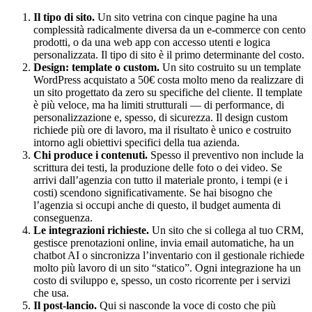
Il tipo di sito.
Un sito vetrina con cinque pagine ha una
complessità radicalmente diversa da un e-commerce con cento
prodotti, o da una web app con accesso utenti e logica
personalizzata. Il tipo di sito è il primo determinante del costo.
Design: template o custom.
Un sito costruito su un template
WordPress acquistato a 50€ costa molto meno da realizzare di
un sito progettato da zero su specifiche del cliente. Il template
è più veloce, ma ha limiti strutturali — di performance, di
personalizzazione e, spesso, di sicurezza. Il design custom
richiede più ore di lavoro, ma il risultato è unico e costruito
intorno agli obiettivi specifici della tua azienda.
Chi produce i contenuti.
Spesso il preventivo non include la
scrittura dei testi, la produzione delle foto o dei video. Se
arrivi dall’agenzia con tutto il materiale pronto, i tempi (e i
costi) scendono significativamente. Se hai bisogno che
l’agenzia si occupi anche di questo, il budget aumenta di
conseguenza.
Le integrazioni richieste.
Un sito che si collega al tuo CRM,
gestisce prenotazioni online, invia email automatiche, ha un
chatbot AI o sincronizza l’inventario con il gestionale richiede
molto più lavoro di un sito “statico”. Ogni integrazione ha un
costo di sviluppo e, spesso, un costo ricorrente per i servizi
che usa.
Il post-lancio.
Qui si nasconde la voce di costo che più