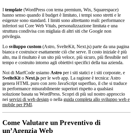
I
template
(WordPress con tema premium, Wix, Squarespace)
hanno senso quando il budget è limitato, i tempi sono stretti e le
esigenze sono standard. I limiti sono altrettanto reali: performance
inferiori sui Core Web Vitals, personalizzazione limitata e una
struttura condivisa con migliaia di altri siti che Google non
privilegia.
Lo
sviluppo custom
(Astro, SvelteKit, Next.js) parte da una pagina
bianca e costruisce esattamente ciò che serve. Il costo iniziale è più
alto, ma il risultato è un sito più veloce, più sicuro, più flessibile nel
tempo e costruito intorno agli obiettivi specifici della tua azienda.
Noi di MarfCode usiamo
Astro
per i siti statici e i siti corporate, e
SvelteKit
o
Next.js
per le web app. La ragione è tecnica: Astro
genera HTML puro con zero JavaScript superfluo, il che si traduce
in performance misurabilmente superiori rispetto a qualsiasi
soluzione basata su WordPress. Scopri di più sul nostro approccio
nei
servizi di web design
o nella
guida completa allo sviluppo web e
mobile per PMI
.
Come Valutare un Preventivo di
un’Agenzia Web