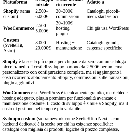
Piattaforma
Adatto a
iniziale
ricorrente
Shopify
(tema
2.500–
30–300€ +
Cataloghi piccoli-
custom)
6.000€
commissioni
medi, start veloci
30–100€
2.500–
WooCommerce
hosting +
Chi già usa WordPress
5.000€
plugin
Custom
8.000–
Hosting +
Cataloghi grandi,
(SvelteKit,
20.000€+
manutenzione
esigenze specifiche
Astro)
Shopify
è la scelta più rapida per chi parte da zero con un catalogo
piccolo-medio. I costi di sviluppo partono da 2.500€ per un tema
personalizzato con configurazione completa, ma si aggiungono i
costi ricorrenti: abbonamento Shopify, commissioni sulle transazioni,
plugin aggiuntivi.
WooCommerce
su WordPress è tecnicamente gratuito, ma richiede
hosting adeguato, plugin premium per funzionalità avanzate e
manutenzione costante. Il costo di sviluppo è simile a Shopify, ma il
costo di gestione nel tempo è più variabile.
Sviluppo custom
(su framework come SvelteKit o Next.js con
backend dedicato) è la scelta per chi ha esigenze specifiche:
cataloghi con migliaia di prodotti, logiche di prezzo complesse,