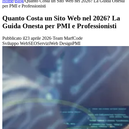
Home
/
Blog
/
Quanto Costa un Sito Web nel 2026? La Guida Onesta
per PMI e Professionisti
Quanto Costa un Sito Web nel 2026? La
Guida Onesta per PMI e Professionisti
Pubblicato il23 aprile 2026
·
Team MarfCode
Sviluppo Web
SEO
Servizi
Web Design
PMI