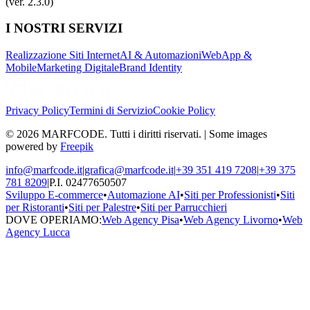
(ver. 2.3.0)
I NOSTRI SERVIZI
Realizzazione Siti Internet
AI & Automazioni
WebApp &
Mobile
Marketing Digitale
Brand Identity
Privacy Policy
Termini di Servizio
Cookie Policy
© 2026 MARFCODE. Tutti i diritti riservati. | Some images
powered by
Freepik
info@marfcode.it
|
grafica@marfcode.it
|
+39 351 419 7208
|
+39 375
781 8209
|
P.I. 02477650507
Sviluppo E-commerce
•
Automazione AI
•
Siti per Professionisti
•
Siti
per Ristoranti
•
Siti per Palestre
•
Siti per Parrucchieri
DOVE OPERIAMO:
Web Agency Pisa
•
Web Agency Livorno
•
Web
Agency Lucca