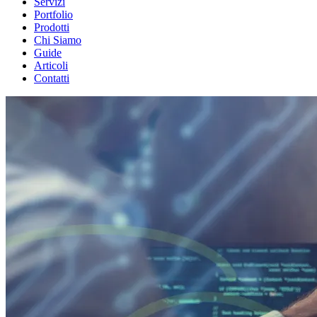
Servizi
Portfolio
Prodotti
Chi Siamo
Guide
Articoli
Contatti