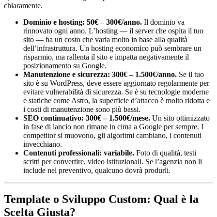
chiaramente.
Dominio e hosting: 50€ – 300€/anno.
Il dominio va
rinnovato ogni anno. L’hosting — il server che ospita il tuo
sito — ha un costo che varia molto in base alla qualità
dell’infrastruttura. Un hosting economico può sembrare un
risparmio, ma rallenta il sito e impatta negativamente il
posizionamento su Google.
Manutenzione e sicurezza: 300€ – 1.500€/anno.
Se il tuo
sito è su WordPress, deve essere aggiornato regolarmente per
evitare vulnerabilità di sicurezza. Se è su tecnologie moderne
e statiche come Astro, la superficie d’attacco è molto ridotta e
i costi di manutenzione sono più bassi.
SEO continuativo: 300€ – 1.500€/mese.
Un sito ottimizzato
in fase di lancio non rimane in cima a Google per sempre. I
competitor si muovono, gli algoritmi cambiano, i contenuti
invecchiano.
Contenuti professionali: variabile.
Foto di qualità, testi
scritti per convertire, video istituzionali. Se l’agenzia non li
include nel preventivo, qualcuno dovrà produrli.
Template o Sviluppo Custom: Qual è la
Scelta Giusta?