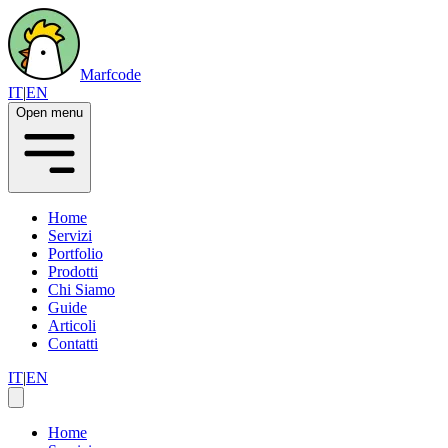
Marfcode
IT
|
EN
Open menu
Home
Servizi
Portfolio
Prodotti
Chi Siamo
Guide
Articoli
Contatti
IT
|
EN
Home