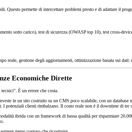
ili. Questo permette di intercettare problemi presto e di adattare il prog
amento sotto carico), test di sicurezza (OWASP top 10), test cross-devic
tempo reale, gestione degli aggiornamenti, ottimizzazione basata sui dati:
enze Economiche Dirette
tecnici”. È un errore che costa.
veste in un sito costruito su un CMS poco scalabile, con un database n
. I potenziali clienti rimbalzano. Il costo reale non è il downtime di tre o
modalità ibrida con un framework di bassa qualità per risparmiare 20.000
to.
è sempre meno costoso che ricostruire.