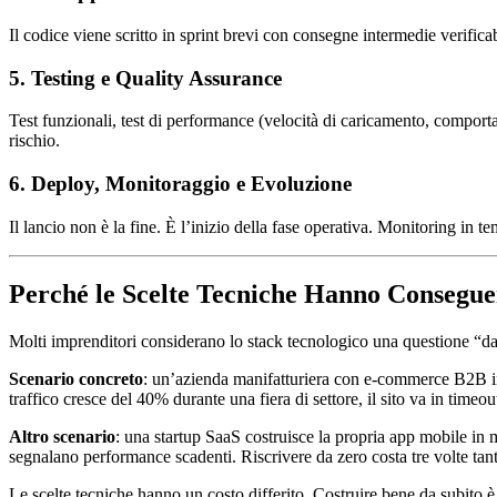
Il codice viene scritto in sprint brevi con consegne intermedie verificab
5. Testing e Quality Assurance
Test funzionali, test di performance (velocità di caricamento, comport
rischio.
6. Deploy, Monitoraggio e Evoluzione
Il lancio non è la fine. È l’inizio della fase operativa. Monitoring in 
Perché le Scelte Tecniche Hanno Consegu
Molti imprenditori considerano lo stack tecnologico una questione “da 
Scenario concreto
: un’azienda manifatturiera con e-commerce B2B in
traffico cresce del 40% durante una fiera di settore, il sito va in timeout
Altro scenario
: una startup SaaS costruisce la propria app mobile in 
segnalano performance scadenti. Riscrivere da zero costa tre volte tan
Le scelte tecniche hanno un costo differito. Costruire bene da subito 