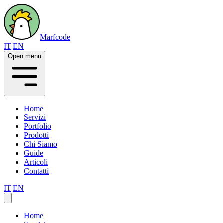
Marfcode
IT
|
EN
Open menu
Home
Servizi
Portfolio
Prodotti
Chi Siamo
Guide
Articoli
Contatti
IT
|
EN
Home