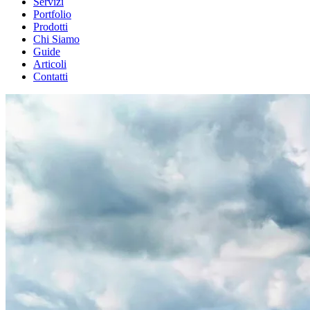
Servizi
Portfolio
Prodotti
Chi Siamo
Guide
Articoli
Contatti