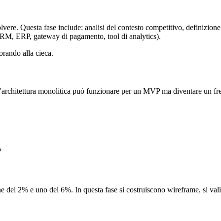
vere. Questa fase include: analisi del contesto competitivo, definizione de
 (CRM, ERP, gateway di pagamento, tool di analytics).
orando alla cieca.
rchitettura monolitica può funzionare per un MVP ma diventare un freno a
?
el 2% e uno del 6%. In questa fase si costruiscono wireframe, si validano