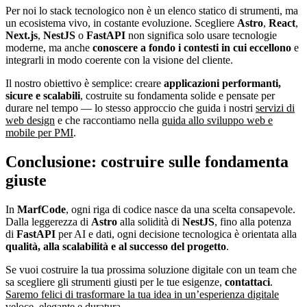
Per noi lo stack tecnologico non è un elenco statico di strumenti, ma
un ecosistema vivo, in costante evoluzione. Scegliere
Astro
,
React
,
Next.js
,
NestJS
o
FastAPI
non significa solo usare tecnologie
moderne, ma anche
conoscere a fondo i contesti in cui eccellono
e
integrarli in modo coerente con la visione del cliente.
Il nostro obiettivo è semplice: creare
applicazioni performanti,
sicure e scalabili
, costruite su fondamenta solide e pensate per
durare nel tempo — lo stesso approccio che guida i nostri
servizi di
web design
e che raccontiamo nella
guida allo sviluppo web e
mobile per PMI
.
Conclusione: costruire sulle fondamenta
giuste
In
MarfCode
, ogni riga di codice nasce da una scelta consapevole.
Dalla leggerezza di
Astro
alla solidità di
NestJS
, fino alla potenza
di
FastAPI
per AI e dati, ogni decisione tecnologica è orientata alla
qualità, alla scalabilità e al successo del progetto
.
Se vuoi costruire la tua prossima soluzione digitale con un team che
sa scegliere gli strumenti giusti per le tue esigenze,
contattaci
.
Saremo felici di trasformare la tua idea in un’esperienza digitale
veloce, elegante e duratura.