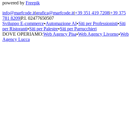
powered by
Freepik
info@marfcode.it
|
grafica@marfcode.it
|
+39 351 419 7208
|
+39 375
781 8209
|
P.I. 02477650507
Sviluppo E-commerce
•
Automazione AI
•
Siti per Professionisti
•
Siti
per Ristoranti
•
Siti per Palestre
•
Siti per Parrucchieri
DOVE OPERIAMO:
Web Agency Pisa
•
Web Agency Livorno
•
Web
Agency Lucca