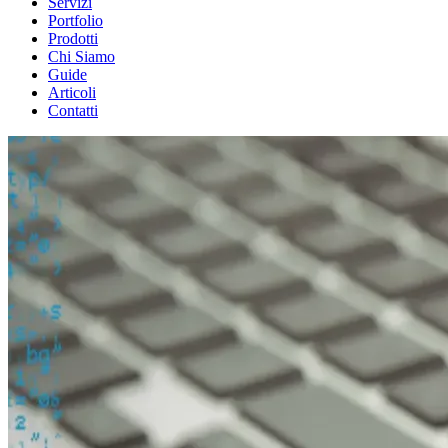
Servizi
Portfolio
Prodotti
Chi Siamo
Guide
Articoli
Contatti