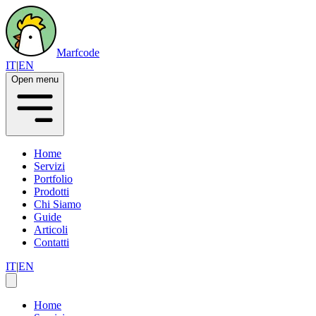
Marfcode
IT
|
EN
Open menu
Home
Servizi
Portfolio
Prodotti
Chi Siamo
Guide
Articoli
Contatti
IT
|
EN
Home