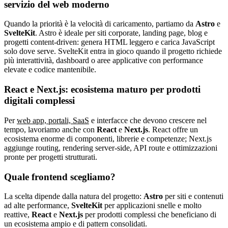
servizio del web moderno
Quando la priorità è la velocità di caricamento, partiamo da
Astro
e
SvelteKit
. Astro è ideale per siti corporate, landing page, blog e
progetti content-driven: genera HTML leggero e carica JavaScript
solo dove serve. SvelteKit entra in gioco quando il progetto richiede
più interattività, dashboard o aree applicative con performance
elevate e codice mantenibile.
React e Next.js: ecosistema maturo per prodotti
digitali complessi
Per
web app, portali, SaaS
e interfacce che devono crescere nel
tempo, lavoriamo anche con
React
e
Next.js
. React offre un
ecosistema enorme di componenti, librerie e competenze; Next.js
aggiunge routing, rendering server-side, API route e ottimizzazioni
pronte per progetti strutturati.
Quale frontend scegliamo?
La scelta dipende dalla natura del progetto:
Astro
per siti e contenuti
ad alte performance,
SvelteKit
per applicazioni snelle e molto
reattive,
React
e
Next.js
per prodotti complessi che beneficiano di
un ecosistema ampio e di pattern consolidati.