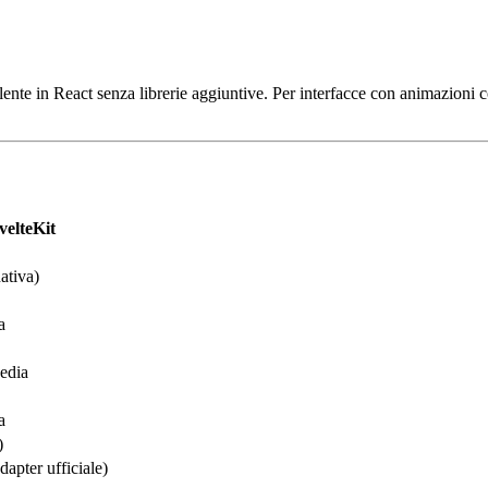
alente in React senza librerie aggiuntive. Per interfacce con animazioni
velteKit
ativa)
a
edia
a
)
dapter ufficiale)