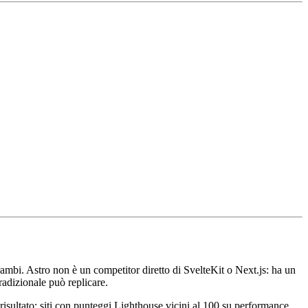
rambi. Astro non è un competitor diretto di SvelteKit o Next.js: ha un
radizionale può replicare.
 risultato: siti con punteggi Lighthouse vicini al 100 su performance