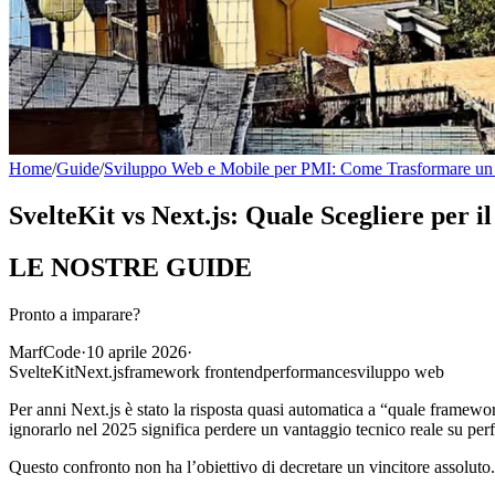
Home
/
Guide
/
Sviluppo Web e Mobile per PMI: Come Trasformare un Pr
SvelteKit vs Next.js: Quale Scegliere per 
LE NOSTRE
GUIDE
Pronto a imparare?
MarfCode
·
10 aprile 2026
·
SvelteKit
Next.js
framework frontend
performance
sviluppo web
Per anni Next.js è stato la risposta quasi automatica a “quale framewo
ignorarlo nel 2025 significa perdere un vantaggio tecnico reale su per
Questo confronto non ha l’obiettivo di decretare un vincitore assoluto.