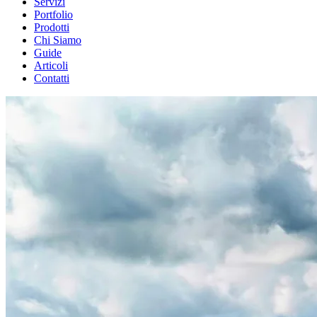
Servizi
Portfolio
Prodotti
Chi Siamo
Guide
Articoli
Contatti