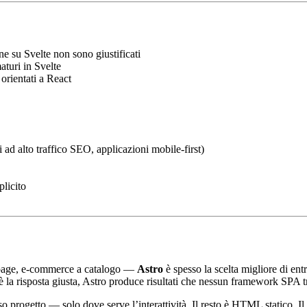
ne su Svelte non sono giustificati
aturi in Svelte
 orientati a React
ad alto traffico SEO, applicazioni mobile-first)
plicito
g page, e-commerce a catalogo —
Astro
è spesso la scelta migliore di ent
è la risposta giusta, Astro produce risultati che nessun framework SPA t
 progetto — solo dove serve l’interattività. Il resto è HTML statico. Il