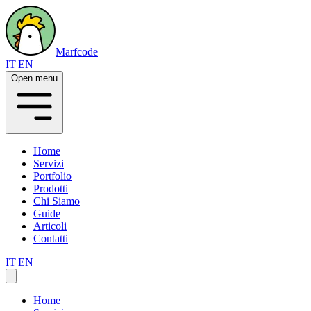
Marfcode
IT
|
EN
Open menu
Home
Servizi
Portfolio
Prodotti
Chi Siamo
Guide
Articoli
Contatti
IT
|
EN
Home