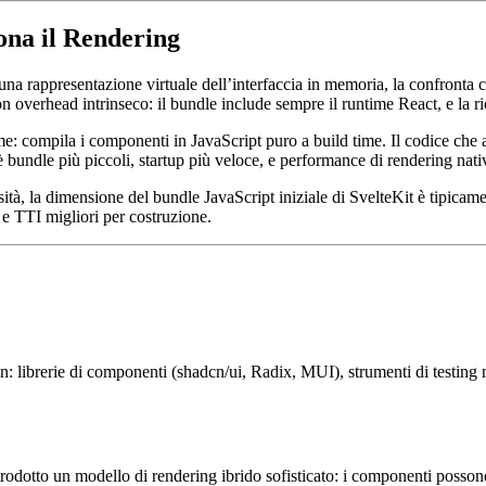
na il Rendering
rappresentazione virtuale dell’interfaccia in memoria, la confronta co
on overhead intrinseco: il bundle include sempre il runtime React, e la
: compila i componenti in JavaScript puro a build time. Il codice che 
è bundle più piccoli, startup più veloce, e performance di rendering nat
tà, la dimensione del bundle JavaScript iniziale di SvelteKit è tipicam
e TTI migliori per costruzione.
n: librerie di componenti (shadcn/ui, Radix, MUI), strumenti di testing
dotto un modello di rendering ibrido sofisticato: i componenti possono