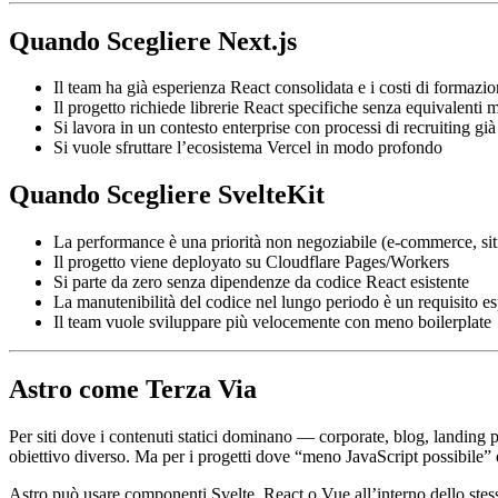
Quando Scegliere Next.js
Il team ha già esperienza React consolidata e i costi di formazio
Il progetto richiede librerie React specifiche senza equivalenti m
Si lavora in un contesto enterprise con processi di recruiting già
Si vuole sfruttare l’ecosistema Vercel in modo profondo
Quando Scegliere SvelteKit
La performance è una priorità non negoziabile (e-commerce, siti 
Il progetto viene deployato su Cloudflare Pages/Workers
Si parte da zero senza dipendenze da codice React esistente
La manutenibilità del codice nel lungo periodo è un requisito es
Il team vuole sviluppare più velocemente con meno boilerplate
Astro come Terza Via
Per siti dove i contenuti statici dominano — corporate, blog, landin
obiettivo diverso. Ma per i progetti dove “meno JavaScript possibile” 
Astro può usare componenti Svelte, React o Vue all’interno dello stesso