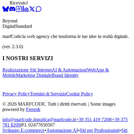
Ricevuto!
Beyond
Digital
Standard
marfCode:
la web agency che trasforma le tue idee in realtà digitale.
(ver. 2.3.0)
I NOSTRI SERVIZI
Realizzazione Siti Internet
AI & Automazioni
WebApp &
Mobile
Marketing Digitale
Brand Identity
Privacy Policy
Termini di Servizio
Cookie Policy
© 2026 MARFCODE. Tutti i diritti riservati. | Some images
powered by
Freepik
info@marfcode.it
|
grafica@marfcode.it
|
+39 351 419 7208
|
+39 375
781 8209
|
P.I. 02477650507
Sviluppo E-commerce
•
Automazione AI
•
Siti per Professionisti
•
Siti