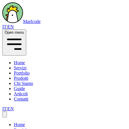
Marfcode
IT
|
EN
Open menu
Home
Servizi
Portfolio
Prodotti
Chi Siamo
Guide
Articoli
Contatti
IT
|
EN
Home