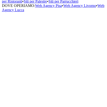
per Ristoranti
•
Siti per Palestre
•
Siti per Parrucchieri
DOVE OPERIAMO:
Web Agency Pisa
•
Web Agency Livorno
•
Web
Agency Lucca