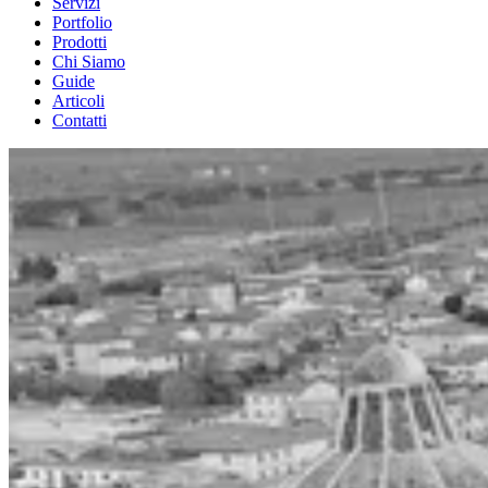
Servizi
Portfolio
Prodotti
Chi Siamo
Guide
Articoli
Contatti