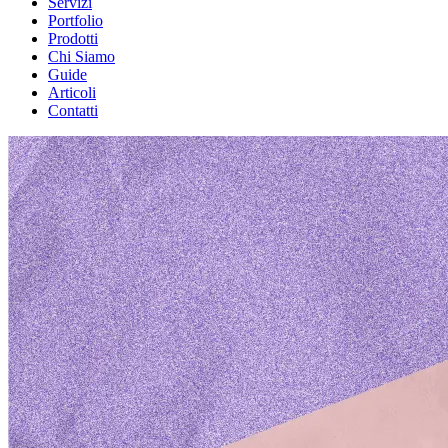
Servizi
Portfolio
Prodotti
Chi Siamo
Guide
Articoli
Contatti