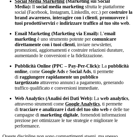
Social Media Marketing
(Marketing sui Social
Media):
Il
social media marketing
sfrutta le piattaforme
social (Facebook, Instagram, LinkedIn, ecc.) per
costruire la
brand awareness
,
interagire con i clienti
,
promuovere i
tuoi prodotti/servizi
e
indirizzare traffico al tuo sito web
.
Email Marketing (Marketing via Email):
L’
email
marketing
è uno strumento potente per
comunicare
direttamente con i tuoi clienti
, inviare newsletter,
promozioni, aggiornamenti e costruire relazioni durature,
aumentando le conversioni e la fidelizzazione.
Pubblicità Online (PPC – Pay-Per-Click):
La
pubblicità
online
, come
Google Ads
e
Social Ads
, ti permette
di
raggiungere rapidamente un pubblico
targetizzato
attraverso annunci a pagamento, generando
traffico qualificato e conversioni immediate.
Web Analytics (Analisi dei Dati Web):
La
web analytics
,
attraverso strumenti come
Google Analytics
, ti permette
di
tracciare e analizzare i dati del tuo sito web
e delle tue
campagne di
marketing digitale
, fornendoti informazioni
preziose per ottimizzare le tue strategie e migliorare le
performance.
Queste discipline non sono compartimenti stagni, ma spesso