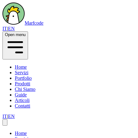
Marfcode
IT
|
EN
Open menu
Home
Servizi
Portfolio
Prodotti
Chi Siamo
Guide
Articoli
Contatti
IT
|
EN
Home