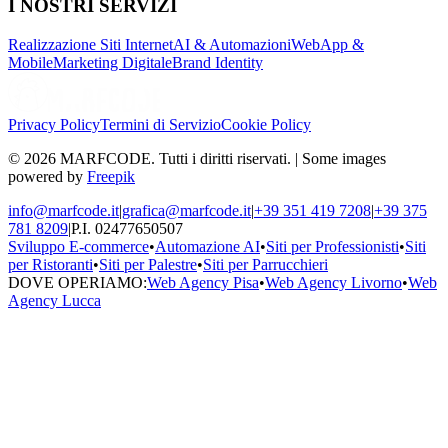
I NOSTRI SERVIZI
Realizzazione Siti Internet
AI & Automazioni
WebApp &
Mobile
Marketing Digitale
Brand Identity
Privacy Policy
Termini di Servizio
Cookie Policy
© 2026 MARFCODE. Tutti i diritti riservati. | Some images
powered by
Freepik
info@marfcode.it
|
grafica@marfcode.it
|
+39 351 419 7208
|
+39 375
781 8209
|
P.I. 02477650507
Sviluppo E-commerce
•
Automazione AI
•
Siti per Professionisti
•
Siti
per Ristoranti
•
Siti per Palestre
•
Siti per Parrucchieri
DOVE OPERIAMO:
Web Agency Pisa
•
Web Agency Livorno
•
Web
Agency Lucca