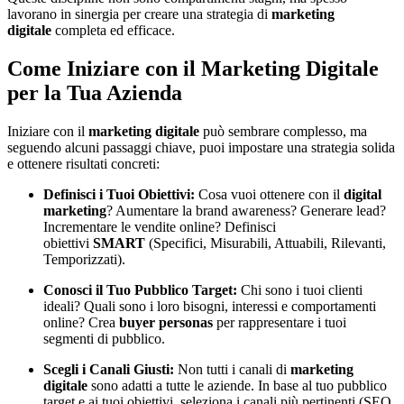
lavorano in sinergia per creare una strategia di
marketing
digitale
completa ed efficace.
Come Iniziare con il Marketing Digitale
per la Tua Azienda
Iniziare con il
marketing digitale
può sembrare complesso, ma
seguendo alcuni passaggi chiave, puoi impostare una strategia solida
e ottenere risultati concreti:
Definisci i Tuoi Obiettivi:
Cosa vuoi ottenere con il
digital
marketing
? Aumentare la brand awareness? Generare lead?
Incrementare le vendite online? Definisci
obiettivi
SMART
(Specifici, Misurabili, Attuabili, Rilevanti,
Temporizzati).
Conosci il Tuo Pubblico Target:
Chi sono i tuoi clienti
ideali? Quali sono i loro bisogni, interessi e comportamenti
online? Crea
buyer personas
per rappresentare i tuoi
segmenti di pubblico.
Scegli i Canali Giusti:
Non tutti i canali di
marketing
digitale
sono adatti a tutte le aziende. In base al tuo pubblico
target e ai tuoi obiettivi, seleziona i canali più pertinenti (SEO,