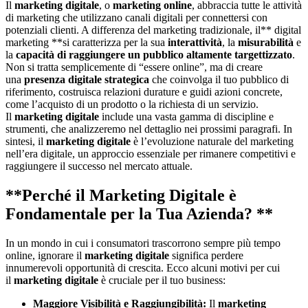
Il
marketing digitale
, o
marketing online
, abbraccia tutte le attività
di marketing che utilizzano canali digitali per connettersi con
potenziali clienti. A differenza del marketing tradizionale, il** digital
marketing **si caratterizza per la sua
interattività
, la
misurabilità
e
la
capacità di raggiungere un pubblico altamente targettizzato
.
Non si tratta semplicemente di “essere online”, ma di creare
una
presenza digitale strategica
che coinvolga il tuo pubblico di
riferimento, costruisca relazioni durature e guidi azioni concrete,
come l’acquisto di un prodotto o la richiesta di un servizio.
Il
marketing digitale
include una vasta gamma di discipline e
strumenti, che analizzeremo nel dettaglio nei prossimi paragrafi. In
sintesi, il
marketing digitale
è l’evoluzione naturale del marketing
nell’era digitale, un approccio essenziale per rimanere competitivi e
raggiungere il successo nel mercato attuale.
**Perché il Marketing Digitale è
Fondamentale per la Tua Azienda? **
In un mondo in cui i consumatori trascorrono sempre più tempo
online, ignorare il
marketing digitale
significa perdere
innumerevoli opportunità di crescita. Ecco alcuni motivi per cui
il
marketing digitale
è cruciale per il tuo business:
Maggiore Visibilità e Raggiungibilità:
Il
marketing